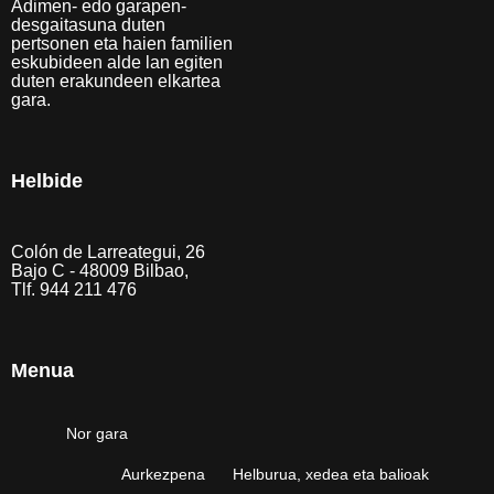
Adimen- edo garapen-
desgaitasuna duten
pertsonen eta haien familien
eskubideen alde lan egiten
duten erakundeen elkartea
gara.
Helbide
Colón de Larreategui, 26
Bajo C - 48009 Bilbao,
Tlf. 944 211 476
Menua
Nor gara
Aurkezpena
Helburua, xedea eta balioak