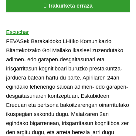
Irakurketa erraza
Escuchar
FEVASek Barakaldoko LHIIko Komunikazio
Bitartekotzako Goi Mailako ikasleei zuzendutako
adimen- edo garapen-desgaitasunari eta
irisgarritasun kognitiboari buruzko prestakuntza-
jarduera batean hartu du parte. Apirilaren 24an
egindako lehenengo saioan adimen- edo garapen-
desgaitasunaren kontzeptuan, Eskubideen
Ereduan eta pertsona bakoitzarengan oinarritutako
ikuspegian sakondu dugu. Maiatzaren 2an
egindako bigarrenean, irisgarritasun kognitiboa zer
den argitu dugu, eta arreta berezia jarri dugu