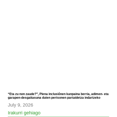
“Eta zu non zaude?”, Plena inclusiónen kanpaina berria, adimen- eta
garapen-desgaitasuna duten pertsonen partaidetza indartzeko
July 9, 2026
Irakurri gehiago