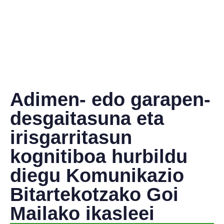
Adimen- edo garapen-
desgaitasuna eta
irisgarritasun
kognitiboa hurbildu
diegu Komunikazio
Bitartekotzako Goi
Mailako ikasleei