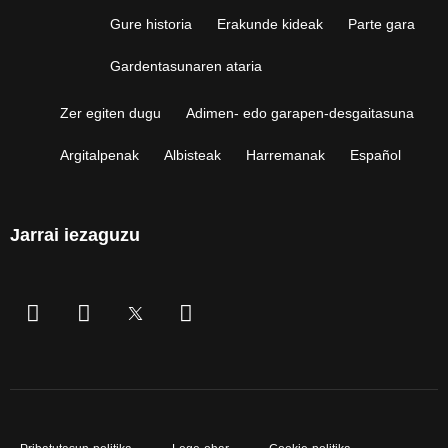
Gure historia
Erakunde kideak
Parte gara
Gardentasunaren ataria
Zer egiten dugu
Adimen- edo garapen-desgaitasuna
Argitalpenak
Albisteak
Harremanak
Español
Jarrai iezaguzu