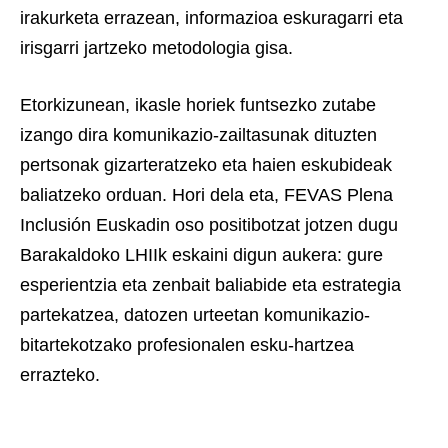
irakurketa errazean, informazioa eskuragarri eta
irisgarri jartzeko metodologia gisa.
Etorkizunean, ikasle horiek funtsezko zutabe
izango dira komunikazio-zailtasunak dituzten
pertsonak gizarteratzeko eta haien eskubideak
baliatzeko orduan. Hori dela eta, FEVAS Plena
Inclusión Euskadin oso positibotzat jotzen dugu
Barakaldoko LHIIk eskaini digun aukera: gure
esperientzia eta zenbait baliabide eta estrategia
partekatzea, datozen urteetan komunikazio-
bitartekotzako profesionalen esku-hartzea
errazteko.