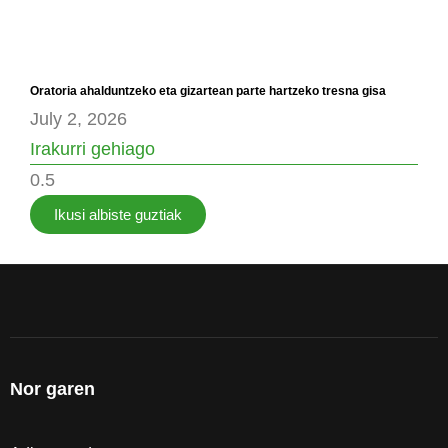
Oratoria ahalduntzeko eta gizartean parte hartzeko tresna gisa
July 2, 2026
Irakurri gehiago
Ikusi albiste guztiak
Nor garen