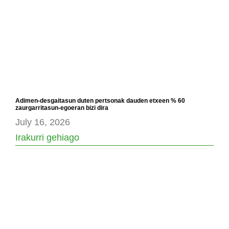
Adimen-desgaitasun duten pertsonak dauden etxeen % 60
zaurgarritasun-egoeran bizi dira
July 16, 2026
Irakurri gehiago