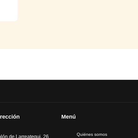
irección
Menú
Quiénes somos
lón de Larreategui, 26