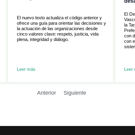
desa
El De
El nuevo texto actualiza el código anterior y
Vasc
ofrece una guía para orientar las decisiones y
la Ta
la actuación de las organizaciones desde
Prefe
cinco valores clave: respeto, justicia, vida
con d
plena, integridad y diálogo.
con e
siste
Leer más
Leer
Anterior
Siguiente