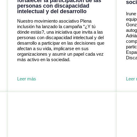
fortalecer la participación de las
soci
personas con discapacidad
intelectual y del desarrollo
Irune
equi
Nuestro movimiento asociativo Plena
Gonzá
inclusión ha lanzado la campaña “¿Y tú
autog
dónde estás?, una iniciativa que invita a las
Adriá
personas con discapacidad intelectual y del
compa
desarrollo a participar en las decisiones que
parti
afectan a su vida, implicarse en sus
Espa
organizaciones y asumir un papel cada vez
Disca
más activo en la sociedad.
Leer más
Leer