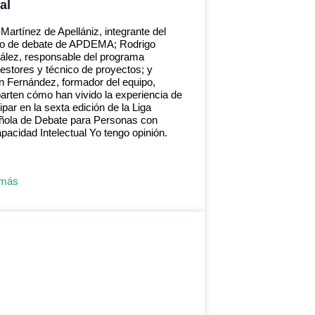
al
 Martínez de Apellániz, integrante del
po de debate de APDEMA; Rodrigo
lez, responsable del programa
estores y técnico de proyectos; y
n Fernández, formador del equipo,
rten cómo han vivido la experiencia de
cipar en la sexta edición de la Liga
ñola de Debate para Personas con
pacidad Intelectual Yo tengo opinión.
 más