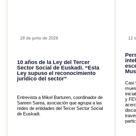
18 de junio de 2026
12 
Per
int
10 años de la Ley del Tercer
esce
Sector Social de Euskadi. “Esta
Mus
Ley supuso el reconocimiento
jurídico del sector”
Casi 
muest
inici
Entrevista a Mikel Barturen, coordinador de
y FEV
Sareen Sarea, asociación que agrupa a las
acerc
redes de entidades del Tercer Sector Social
disca
de Euskadi.
travé
parti