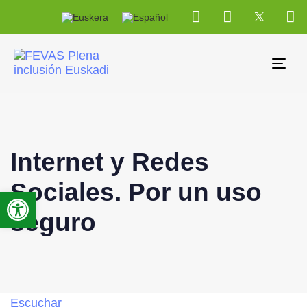
Tog
navi
Internet y Redes
Sociales. Por un uso
Abrir barra de herramientas
seguro
Escuchar