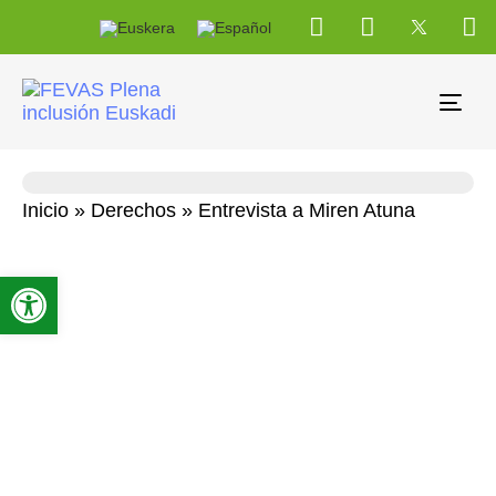
Tog
navi
Inicio
»
Derechos
»
Entrevista a Miren Atuna
Abrir barra de herramientas