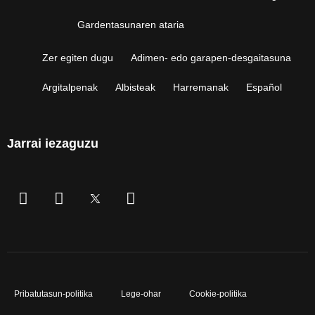
Gardentasunaren ataria
Zer egiten dugu
Adimen- edo garapen-desgaitasuna
Argitalpenak
Albisteak
Harremanak
Español
Jarrai iezaguzu
Pribatutasun-politika
Lege-ohar
Cookie-politika