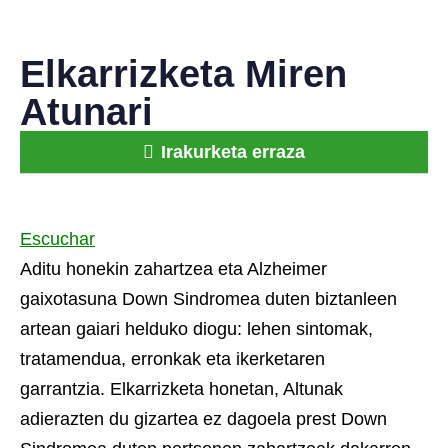
Elkarrizketa Miren
Atunari
Irakurketa erraza
Escuchar
Aditu honekin zahartzea eta Alzheimer
gaixotasuna Down Sindromea duten biztanleen
artean gaiari helduko diogu: lehen sintomak,
tratamendua, erronkak eta ikerketaren
garrantzia. Elkarrizketa honetan, Altunak
adierazten du gizartea ez dagoela prest Down