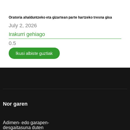
Oratoria ahalduntzeko eta gizartean parte hartzeko tresna gisa
July 2, 2026
Irakurri gehiago
Ikusi albiste guztiak
Nor garen
Adimen- edo garapen-
desgaitasuna duten