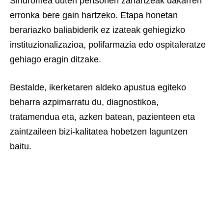
Sindromea duten pertsonen zahartzeak dakarren
erronka bere gain hartzeko. Etapa honetan
berariazko baliabiderik ez izateak gehiegizko
instituzionalizazioa, polifarmazia edo ospitaleratze
gehiago eragin ditzake.
Bestalde, ikerketaren aldeko apustua egiteko
beharra azpimarratu du, diagnostikoa,
tratamendua eta, azken batean, pazienteen eta
zaintzaileen bizi-kalitatea hobetzen laguntzen
baitu.