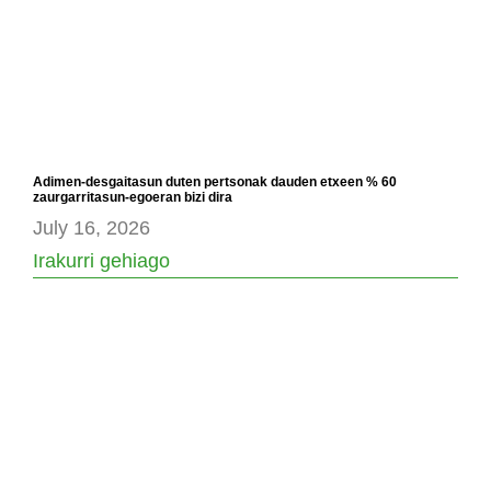
Adimen-desgaitasun duten pertsonak dauden etxeen % 60
zaurgarritasun-egoeran bizi dira
July 16, 2026
Irakurri gehiago