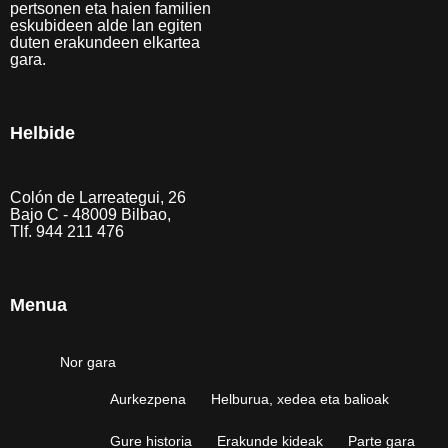
pertsonen eta haien familien
eskubideen alde lan egiten
duten erakundeen elkartea
gara.
Helbide
Colón de Larreategui, 26
Bajo C - 48009 Bilbao,
Tlf. 944 211 476
Menua
Nor gara
Aurkezpena
Helburua, xedea eta balioak
Gure historia
Erakunde kideak
Parte gara