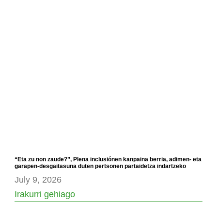
“Eta zu non zaude?”, Plena inclusiónen kanpaina berria, adimen- eta
garapen-desgaitasuna duten pertsonen partaidetza indartzeko
July 9, 2026
Irakurri gehiago