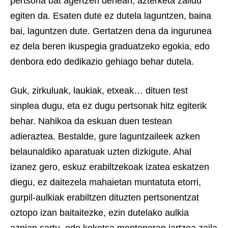
pertsona bat agertzen denean, azterketa zaildu
egiten da. Esaten dute ez dutela laguntzen, baina
bai, laguntzen dute. Gertatzen dena da ingurunea
ez dela beren ikuspegia graduatzeko egokia, edo
denbora edo dedikazio gehiago behar dutela.
Guk, zirkuluak, laukiak, etxeak… dituen test
sinplea dugu, eta ez dugu pertsonak hitz egiterik
behar. Nahikoa da eskuan duen testean
adieraztea. Bestalde, gure laguntzaileek azken
belaunaldiko aparatuak uzten dizkigute. Ahal
izanez gero, eskuz erabiltzekoak izatea eskatzen
diegu, ez daitezela mahaietan muntatuta etorri,
gurpil-aulkiak erabiltzen dituzten pertsonentzat
oztopo izan baitaitezke, ezin dutelako aulkia