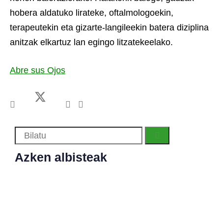
hobera aldatuko lirateke, oftalmologoekin,
terapeutekin eta gizarte-langileekin batera diziplina
anitzak elkartuz lan egingo litzatekeelako.
Abre sus Ojos
Azken albisteak