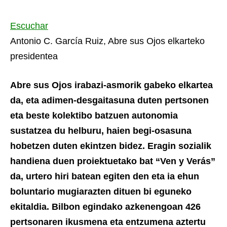
Escuchar
Antonio C. García Ruiz, Abre sus Ojos elkarteko
presidentea
Abre sus Ojos irabazi-asmorik gabeko elkartea
da, eta adimen-desgaitasuna duten pertsonen
eta beste kolektibo batzuen autonomia
sustatzea du helburu, haien begi-osasuna
hobetzen duten ekintzen bidez. Eragin sozialik
handiena duen proiektuetako bat “Ven y Verás”
da, urtero hiri batean egiten den eta ia ehun
boluntario mugiarazten dituen bi eguneko
ekitaldia. Bilbon egindako azkenengoan 426
pertsonaren ikusmena eta entzumena aztertu