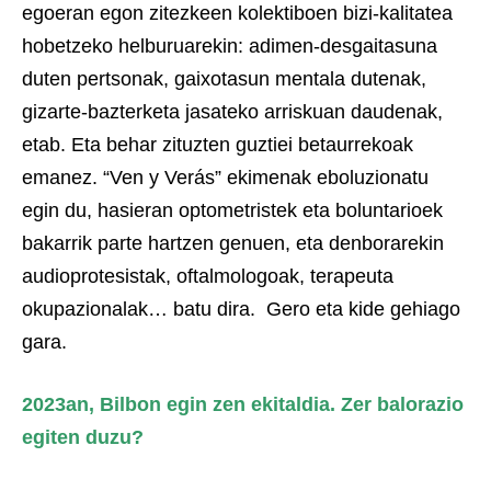
egoeran egon zitezkeen kolektiboen bizi-kalitatea
hobetzeko helburuarekin: adimen-desgaitasuna
duten pertsonak, gaixotasun mentala dutenak,
gizarte-bazterketa jasateko arriskuan daudenak,
etab. Eta behar zituzten guztiei betaurrekoak
emanez. “Ven y Verás” ekimenak eboluzionatu
egin du, hasieran optometristek eta boluntarioek
bakarrik parte hartzen genuen, eta denborarekin
audioprotesistak, oftalmologoak, terapeuta
okupazionalak… batu dira. Gero eta kide gehiago
gara.
2023an, Bilbon egin zen ekitaldia. Zer balorazio
egiten duzu?