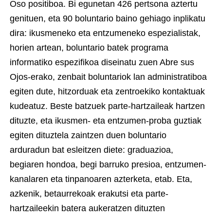
Oso positiboa. Bi egunetan 426 pertsona aztertu
genituen, eta 90 boluntario baino gehiago inplikatu
dira: ikusmeneko eta entzumeneko espezialistak,
horien artean, boluntario batek programa
informatiko espezifikoa diseinatu zuen Abre sus
Ojos-erako, zenbait boluntariok lan administratiboa
egiten dute, hitzorduak eta zentroekiko kontaktuak
kudeatuz. Beste batzuek parte-hartzaileak hartzen
dituzte, eta ikusmen- eta entzumen-proba guztiak
egiten dituztela zaintzen duen boluntario
arduradun bat esleitzen diete: graduazioa,
begiaren hondoa, begi barruko presioa, entzumen-
kanalaren eta tinpanoaren azterketa, etab. Eta,
azkenik, betaurrekoak erakutsi eta parte-
hartzaileekin batera aukeratzen dituzten