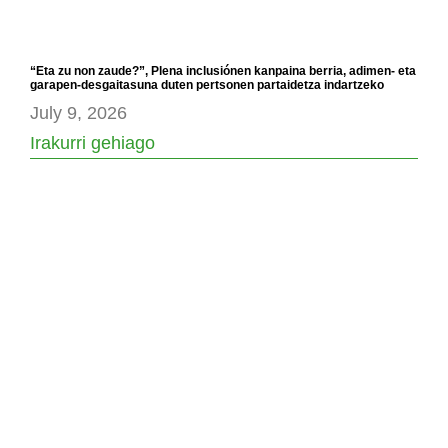
“Eta zu non zaude?”, Plena inclusiónen kanpaina berria, adimen- eta
garapen-desgaitasuna duten pertsonen partaidetza indartzeko
July 9, 2026
Irakurri gehiago