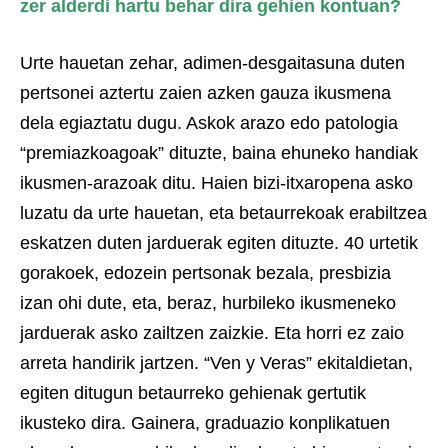
zer alderdi hartu behar dira gehien kontuan?
Urte hauetan zehar, adimen-desgaitasuna duten
pertsonei aztertu zaien azken gauza ikusmena
dela egiaztatu dugu. Askok arazo edo patologia
“premiazkoagoak” dituzte, baina ehuneko handiak
ikusmen-arazoak ditu. Haien bizi-itxaropena asko
luzatu da urte hauetan, eta betaurrekoak erabiltzea
eskatzen duten jarduerak egiten dituzte. 40 urtetik
gorakoek, edozein pertsonak bezala, presbizia
izan ohi dute, eta, beraz, hurbileko ikusmeneko
jarduerak asko zailtzen zaizkie. Eta horri ez zaio
arreta handirik jartzen. “Ven y Veras” ekitaldietan,
egiten ditugun betaurreko gehienak gertutik
ikusteko dira. Gainera, graduazio konplikatuen