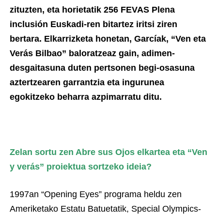
zituzten, eta horietatik 256 FEVAS Plena
inclusión Euskadi-ren bitartez iritsi ziren
bertara. Elkarrizketa honetan, Garcíak, “Ven eta
Verás Bilbao” baloratzeaz gain, adimen-
desgaitasuna duten pertsonen begi-osasuna
aztertzearen garrantzia eta ingurunea
egokitzeko beharra azpimarratu ditu.
Zelan sortu zen Abre sus Ojos elkartea eta “Ven
y verás” proiektua sortzeko ideia?
1997an “Opening Eyes” programa heldu zen
Ameriketako Estatu Batuetatik, Special Olympics-