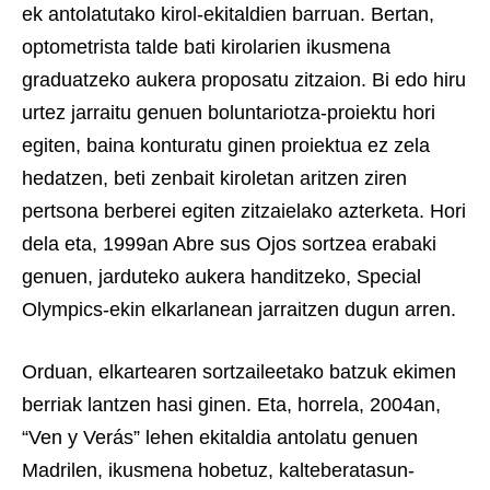
ek antolatutako kirol-ekitaldien barruan. Bertan,
optometrista talde bati kirolarien ikusmena
graduatzeko aukera proposatu zitzaion. Bi edo hiru
urtez jarraitu genuen boluntariotza-proiektu hori
egiten, baina konturatu ginen proiektua ez zela
hedatzen, beti zenbait kiroletan aritzen ziren
pertsona berberei egiten zitzaielako azterketa. Hori
dela eta, 1999an Abre sus Ojos sortzea erabaki
genuen, jarduteko aukera handitzeko, Special
Olympics-ekin elkarlanean jarraitzen dugun arren.
Orduan, elkartearen sortzaileetako batzuk ekimen
berriak lantzen hasi ginen. Eta, horrela, 2004an,
“Ven y Verás” lehen ekitaldia antolatu genuen
Madrilen, ikusmena hobetuz, kalteberatasun-