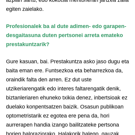
azpian sartu, edo kokotsa mentoneran jartzea zaila
egiten zaielako.
Profesionalek ba al dute adimen- edo garapen-
desgaitasuna duten pertsonei arreta emateko
prestakuntzarik?
Gure kasuan, bai. Prestakuntza asko jaso dugu eta
baita eman ere. Funtsezkoa eta beharrezkoa da,
oraindik falta den arren. Ez dut uste
utzikeriarengatik edo interes faltarengatik denik,
biztanleriaren ehuneko txikia denez, inbertsioak ez
duelako konpentsatzen baizik. Osasun publikoan
optometristarik ez egotea ere pena da, hori
aurrerapen handia izango bailitzateke pertsona
horien baloraziorako. Halakorik balego, gauzak