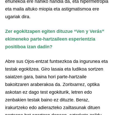
ehunekoa ere nahiko handia da, eta hipermetropia
eta maila altuko miopia eta astigmatismoa ere
ugariak dira.
Zer egokitzapen egiten dituzue “Ven y Verás”
ekimeneko parte-hartzaileen esperientzia
positiboa izan dadin?
Abre sus Ojos-entzat funtsezkoa da ingurunea eta
testak egokitzea. Giro lasaia eta ludikoa sortzen
saiatzen gara, baina hori parte-hartzaile
bakoitzaren araberakoa da. Zoritxarrez, optika
askotan ez dago test egokiturik, letren edo
zenbakien testak baino ez dituzte. Beraz,
irakurtzeko edo adierazteko zailtasunak dituen