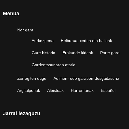
Menua
Nor gara
Aurkezpena
Helburua, xedea eta balioak
Gure historia
Erakunde kideak
Parte gara
Gardentasunaren ataria
Zer egiten dugu
Adimen- edo garapen-desgaitasuna
Argitalpenak
Albisteak
Harremanak
Español
Jarrai iezaguzu