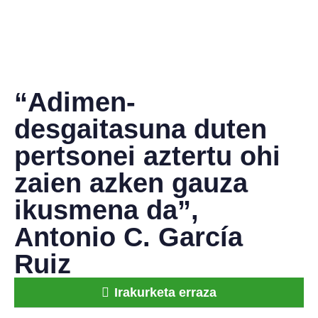
“Adimen-
desgaitasuna duten
pertsonei aztertu ohi
zaien azken gauza
ikusmena da”,
Antonio C. García
Ruiz
Irakurketa erraza