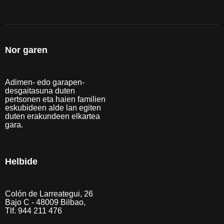
Nor garen
Adimen- edo garapen-
desgaitasuna duten
pertsonen eta haien familien
eskubideen alde lan egiten
duten erakundeen elkartea
gara.
Helbide
Colón de Larreategui, 26
Bajo C - 48009 Bilbao,
Tlf. 944 211 476