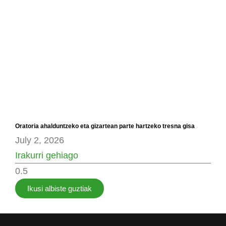
Oratoria ahalduntzeko eta gizartean parte hartzeko tresna gisa
July 2, 2026
Irakurri gehiago
Ikusi albiste guztiak