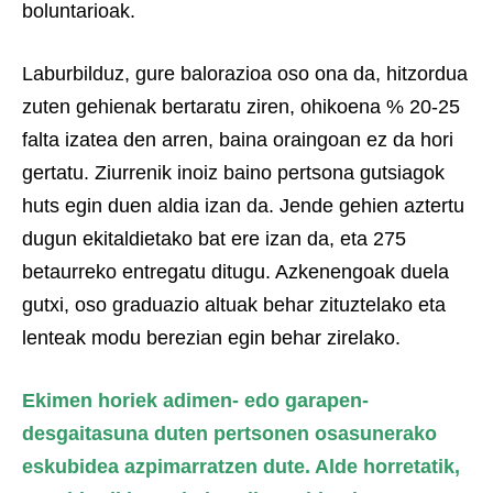
boluntarioak.
Laburbilduz, gure balorazioa oso ona da, hitzordua
zuten gehienak bertaratu ziren, ohikoena % 20-25
falta izatea den arren, baina oraingoan ez da hori
gertatu. Ziurrenik inoiz baino pertsona gutsiagok
huts egin duen aldia izan da. Jende gehien aztertu
dugun ekitaldietako bat ere izan da, eta 275
betaurreko entregatu ditugu. Azkenengoak duela
gutxi, oso graduazio altuak behar zituztelako eta
lenteak modu berezian egin behar zirelako.
Ekimen horiek adimen- edo garapen-
desgaitasuna duten pertsonen osasunerako
eskubidea azpimarratzen dute. Alde horretatik,