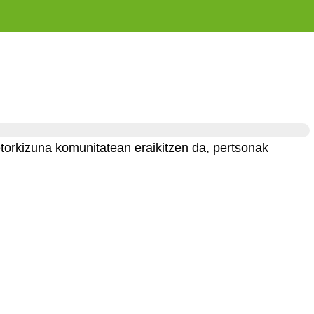
etorkizuna komunitatean eraikitzen da, pertsonak