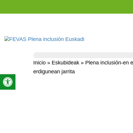
Inicio
»
Eskubideak
»
Plena inclusión-en 
erdigunean jarrita
Open toolbar