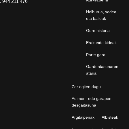
Aurkezpena
f. 944 211 476
Helburua, xedea
eta balioak
Gure historia
Erakunde kideak
Parte gara
Gardentasunaren
ataria
Zer egiten dugu
Adimen- edo garapen-
desgaitasuna
Argitalpenak
Albisteak