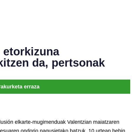
 etorkizuna
kitzen da, pertsonak
rakurketa erraza
clusión elkarte-mugimenduak Valentzian maiatzaren
resuaren ondorio nagusietako batzuk
. 10 urtean behin