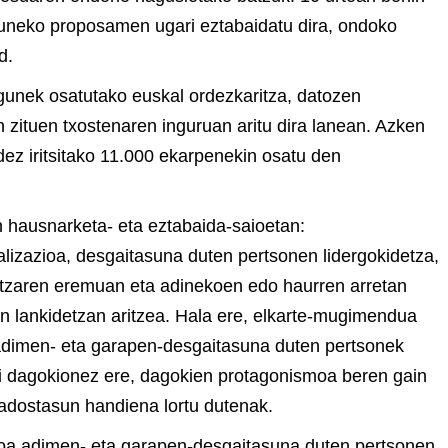
izuneko proposamen ugari eztabaidatu dira, ondoko
d.
agunek osatutako euskal ordezkaritza, datozen
n zituen txostenaren inguruan aritu dira lanean. Azken
dez iritsitako 11.000 ekarpenekin osatu den
n hausnarketa- eta eztabaida-saioetan:
alizazioa, desgaitasuna duten pertsonen lidergokidetza,
zitzaren eremuan eta adinekoen edo haurren arretan
n lankidetzan aritzea. Hala ere, elkarte-mugimendua
 adimen- eta garapen-desgaitasuna duten pertsonek
ri dagokionez ere, dagokien protagonismoa beren gain
 adostasun handiena lortu dutenak.
oa adimen- eta garapen-desgaitasuna duten pertsonen