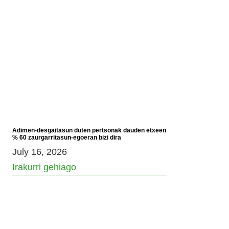
Adimen-desgaitasun duten pertsonak dauden etxeen
% 60 zaurgarritasun-egoeran bizi dira
July 16, 2026
Irakurri gehiago