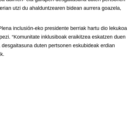
gerian utzi du ahalduntzearen bidean aurrera goazela,
ena inclusión-eko presidente berriak hartu dio lekukoa
pezi. “Komunitate inklusiboak eraikitzea eskatzen duen
 eta desgaitasuna duten pertsonen eskubideak erdian
k.