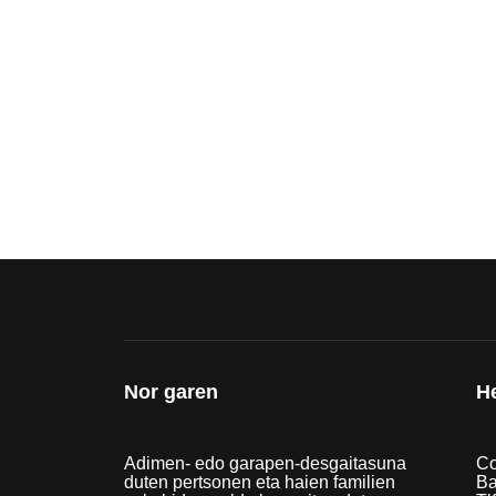
Nor garen
H
Adimen- edo garapen-desgaitasuna
Co
duten pertsonen eta haien familien
Ba