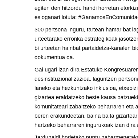
egiten den hitzordu handi horretan etork
esloganari lotuta: #GanamosEnComunida
300 pertsona inguru, tartean hamar bat l
urteetarako erronka estrategikoak jasotze
bi urteetan hainbat partaidetza-kanalen bi
dokumentua da.
Gai ugari izan dira Estatuko Kongresuare
desinstituzionalizazioa, laguntzen pertson
laneko eta hezkuntzako inklusioa, etxebi
gizartea eraldatzeko beste kausa batzueki
komunitateari zabaltzeko beharraren eta
beren erakundeetan, baina baita gizartea
hartzeko beharraren ingurukoak izan dira
Jardunaldi horietako puntu nabarmenetak