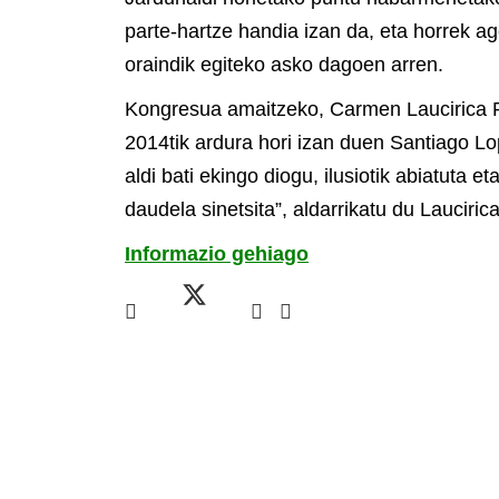
parte-hartze handia izan da, eta horrek a
oraindik egiteko asko dagoen arren.
Kongresua amaitzeko, Carmen Laucirica Pl
2014tik ardura hori izan duen Santiago Lo
aldi bati ekingo diogu, ilusiotik abiatuta
daudela sinetsita”, aldarrikatu du Laucirica
Informazio gehiago