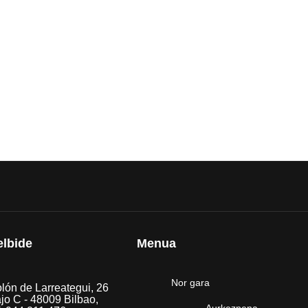
elbide
Menua
Nor gara
lón de Larreategui, 26
jo C - 48009 Bilbao,