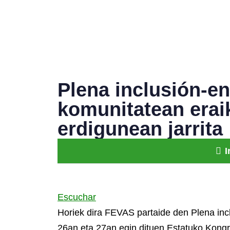
Plena inclusión-en
komunitatean erai
erdigunean jarrita
I
Escuchar
Horiek dira FEVAS partaide den Plena in
26an eta 27an egin dituen Estatuko Kong