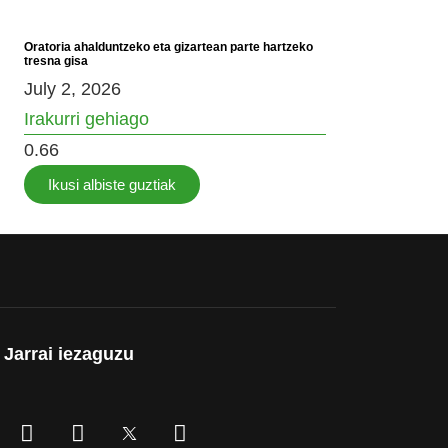
Oratoria ahalduntzeko eta gizartean parte hartzeko
tresna gisa
July 2, 2026
Irakurri gehiago
Ikusi albiste guztiak
Jarrai iezaguzu