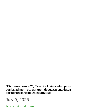
“Eta zu non zaude?”, Plena inclusiónen kanpaina
berria, adimen- eta garapen-desgaitasuna duten
pertsonen partaidetza indartzeko
July 9, 2026
Irakurri gehiago