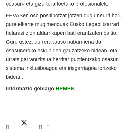
osasun- eta gizarte-arloetako profesionalek.
FEVASen oso positibotzat jotzen dugu neurri hori,
gure elkarte mugimenduak Eusko Legebiltzarrari
helarazi zion aldarrikapen bati erantzuten baitio.
Gure ustez, aurrerapauso nabarmena da
osasunerako eskubidea gauzatzeko bidean, eta
urrats garrantzitsua herritar guztientzako osasun-
sistema inklusiboagoa eta irisgarriagoa lortzeko
bidean.
Informazio gehiago
HEMEN