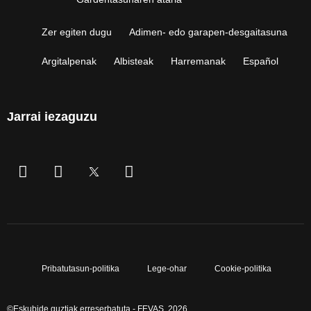
Zer egiten dugu
Adimen- edo garapen-desgaitasuna
Argitalpenak
Albisteak
Harremanak
Español
Jarrai iezaguzu
Pribatutasun-politika
Lege-ohar
Cookie-politika
©Eskubide guztiak erreserbatuta - FEVAS, 2026