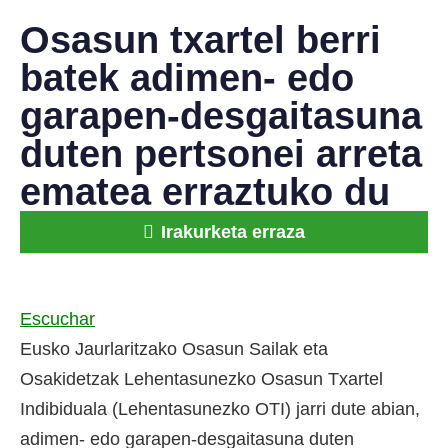
Osasun txartel berri
batek adimen- edo
garapen-desgaitasuna
duten pertsonei arreta
ematea erraztuko du
Irakurketa erraza
Escuchar
Eusko Jaurlaritzako Osasun Sailak eta
Osakidetzak Lehentasunezko Osasun Txartel
Indibiduala (Lehentasunezko OTI) jarri dute abian,
adimen- edo garapen-desgaitasuna duten