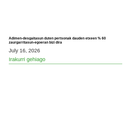
Adimen-desgaitasun duten pertsonak dauden etxeen % 60
zaurgarritasun-egoeran bizi dira
July 16, 2026
Irakurri gehiago