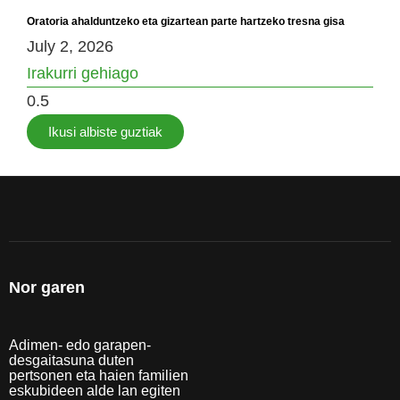
Oratoria ahalduntzeko eta gizartean parte hartzeko tresna gisa
July 2, 2026
Irakurri gehiago
Ikusi albiste guztiak
Nor garen
Adimen- edo garapen-
desgaitasuna duten
pertsonen eta haien familien
eskubideen alde lan egiten