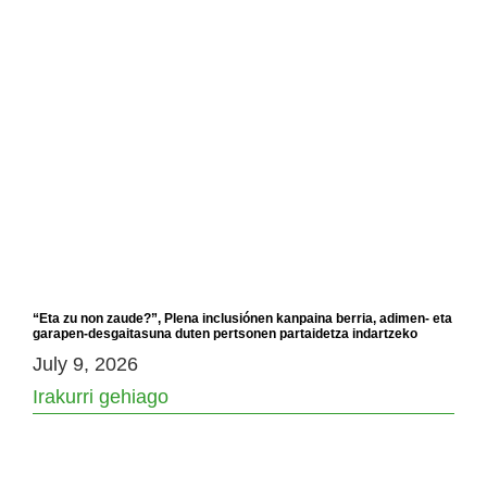
“Eta zu non zaude?”, Plena inclusiónen kanpaina berria, adimen- eta
garapen-desgaitasuna duten pertsonen partaidetza indartzeko
July 9, 2026
Irakurri gehiago