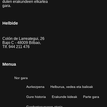
duten erakundeen elkartea
gara.
Helbide
Colón de Larreategui, 26
Bajo C - 48009 Bilbao,
Tlf. 944 211 476
Menua
Nor gara
Aurkezpena
Helburua, xedea eta balioak
Gure historia
Erakunde kideak
Parte gara
Gardentasunaren ataria