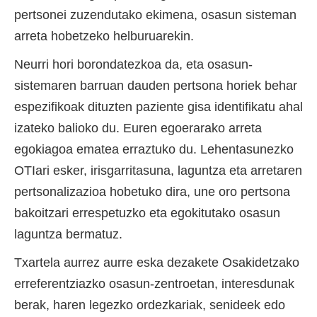
pertsonei zuzendutako ekimena, osasun sisteman
arreta hobetzeko helburuarekin.
Neurri hori borondatezkoa da, eta osasun-
sistemaren barruan dauden pertsona horiek behar
espezifikoak dituzten paziente gisa identifikatu ahal
izateko balioko du. Euren egoerarako arreta
egokiagoa ematea erraztuko du. Lehentasunezko
OTIari esker, irisgarritasuna, laguntza eta arretaren
pertsonalizazioa hobetuko dira, une oro pertsona
bakoitzari errespetuzko eta egokitutako osasun
laguntza bermatuz.
Txartela aurrez aurre eska dezakete Osakidetzako
erreferentziazko osasun-zentroetan, interesdunak
berak, haren legezko ordezkariak, senideek edo