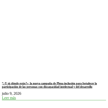
“¿Y tú dónde estás?», la nueva campaña de Plena inclusión para fortalecer la
participación de las personas con discapacidad intelectual y del desarrollo
julio 9, 2026
Leer más