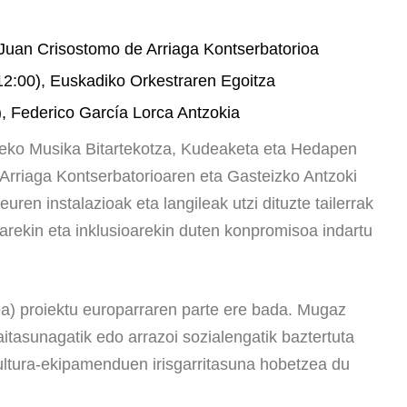
 Juan Crisostomo de Arriaga Kontserbatorioa
12:00), Euskadiko Orkestraren Egoitza
0), Federico García Lorca Antzokia
ko Musika Bitartekotza, Kudeaketa eta Hedapen
Arriaga Kontserbatorioaren eta Gasteizko Antzoki
ren instalazioak eta langileak utzi dituzte tailerrak
ralarekin eta inklusioarekin duten konpromisoa indartu
a) proiektu europarraren parte ere bada. Mugaz
itasunagatik edo arrazoi sozialengatik baztertuta
ultura-ekipamenduen irisgarritasuna hobetzea du