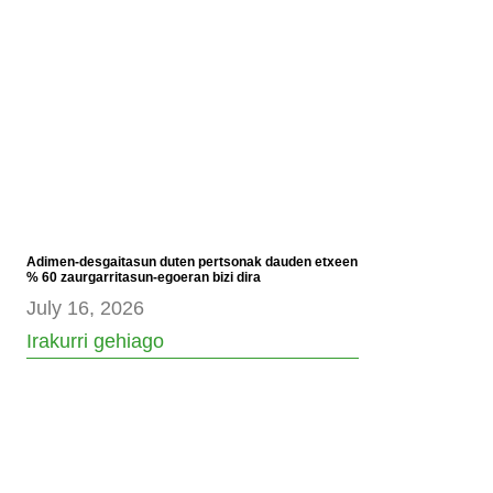
Adimen-desgaitasun duten pertsonak dauden etxeen
% 60 zaurgarritasun-egoeran bizi dira
July 16, 2026
Irakurri gehiago