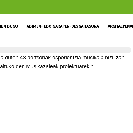
ITEN DUGU
ADIMEN- EDO GARAPEN-DESGAITASUNA
ARGITALPENA
 duten 43 pertsonak esperientzia musikala bizi izan
maituko den Musikazaleak proiektuarekin