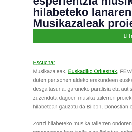
esperientzia musika
hilabeteko lanare
Musikazaleak proi
I
Escuchar
Musikazaleak,
Euskadiko Orkestrak
, FEV
duten pertsonen aldeko erakundeen euskal
desgaitasuna, garuneko paralisia eta au
zuzenduta dagoen musika tailerren proiekt
hilabetean gauzatu da Bilbon, Donostian 
Zortzi hilabeteko musika tailerren ondoren