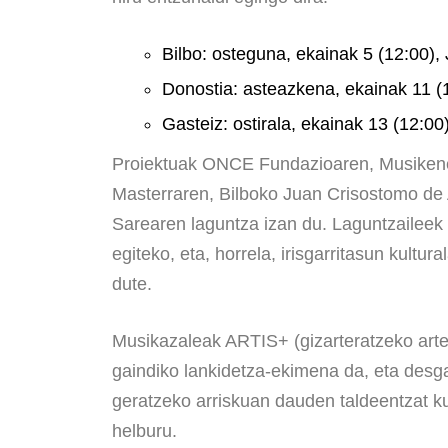
Bilbo: osteguna, ekainak 5 (12:00),
Donostia: asteazkena, ekainak 11 (
Gasteiz: ostirala, ekainak 13 (12:0
Proiektuak ONCE Fundazioaren, Musikene
Masterraren, Bilboko Juan Crisostomo de 
Sarearen laguntza izan du. Laguntzaileek eu
egiteko, eta, horrela, irisgarritasun kultu
dute.
Musikazaleak ARTIS+ (gizarteratzeko arte
gaindiko lankidetza-ekimena da, eta desga
geratzeko arriskuan dauden taldeentzat k
helburu.