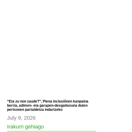
“Eta zu non zaude?”, Plena inclusiónen kanpaina
berria, adimen- eta garapen-desgaitasuna duten
pertsonen partaidetza indartzeko
July 9, 2026
Irakurri gehiago