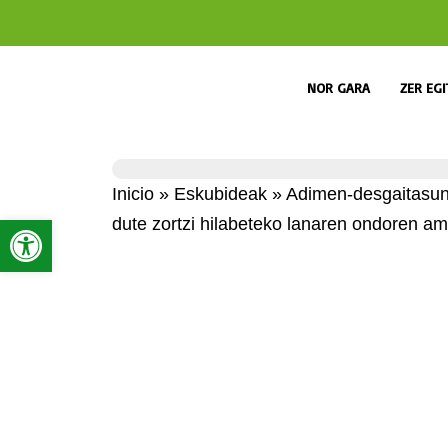
NOR GARA
ZER EG
Inicio
»
Eskubideak
»
Adimen-desgaitasuna
Open toolbar
dute zortzi hilabeteko lanaren ondoren a