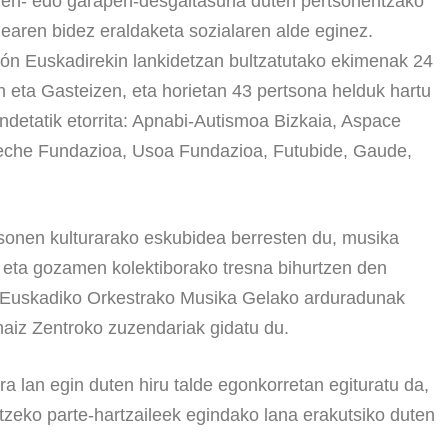
imen- edo garapen-desgaitasuna duten pertsonentzako
ailearen bidez eraldaketa sozialaren alde eginez.
ón Euskadirekin lankidetzan bultzatutako ekimenak 24
an eta Gasteizen, eta horietan 43 pertsona helduk hartu
detatik etorrita: Apnabi-Autismoa Bizkaia, Aspace
eche Fundazioa, Usoa Fundazioa, Futubide, Gaude,
sonen kulturarako eskubidea berresten du, musika
 eta gozamen kolektiborako tresna bihurtzen den
 Euskadiko Orkestrako Musika Gelako arduradunak
aiz Zentroko zuzendariak gidatu du.
a lan egin duten hiru talde egonkorretan egituratu da,
itzeko parte-hartzaileek egindako lana erakutsiko duten