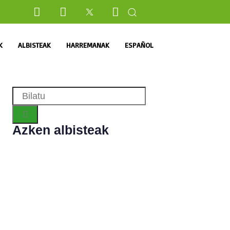
K
ALBISTEAK
HARREMANAK
ESPAÑOL
Azken albisteak