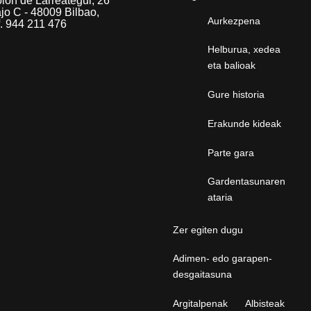
lón de Larreategui, 26
jo C - 48009 Bilbao,
Aurkezpena
f. 944 211 476
Helburua, xedea
eta balioak
Gure historia
Erakunde kideak
Parte gara
Gardentasunaren
ataria
Zer egiten dugu
Adimen- edo garapen-
desgaitasuna
Argitalpenak
Albisteak