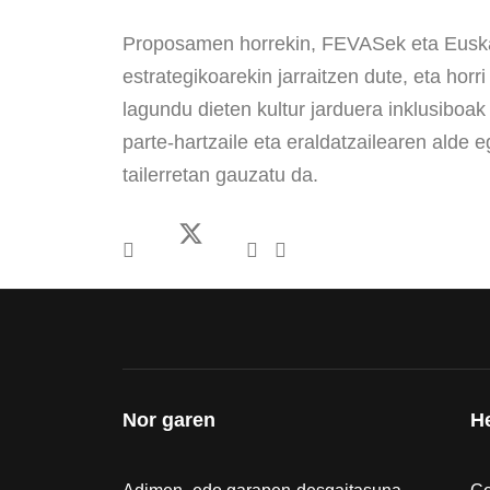
Proposamen horrekin, FEVASek eta Euskad
estrategikoarekin jarraitzen dute, eta hor
lagundu dieten kultur jarduera inklusiboak 
parte-hartzaile eta eraldatzailearen alde 
tailerretan gauzatu da.
Nor garen
H