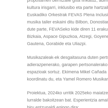
proposamen berritzaile gisa finkatuz, ad
kultura irisgarri, inklusibo eta parte hartz
Euskadiko Orkestrak FEVAS Plena Inclusi
musika tailer eskaini ditu Bilbon, Donosti
dute parte, FEVASeko kide diren 11 erakun
Bizkaia, Aspace Gipuzkoa, Atzegi, Goyen
Gautena, Gorabide eta Uliazpi.
Musikazaleak-ek desgaitasuna duten pert
adierazpenerako, garapen pertsonalerako
espazioak sortuz. Ekimena Mikel Cañada
koordinatu du, eta Yamel Romero Musikan
Proiektua, 2024ko urritik 2025eko maiatzer
lurralde bakoitzean bat. Esperientzia ama
hiru entzunaldi egingo dira: