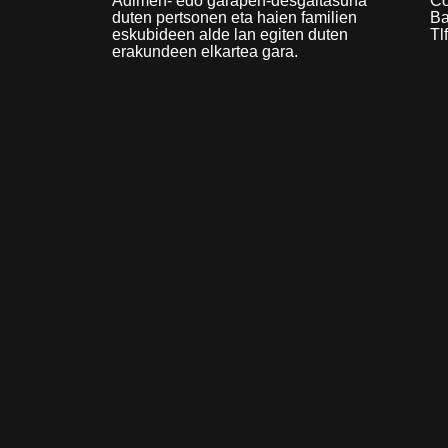
Adimen- edo garapen-desgaitasuna
Co
duten pertsonen eta haien familien
Ba
eskubideen alde lan egiten duten
Tl
erakundeen elkartea gara.