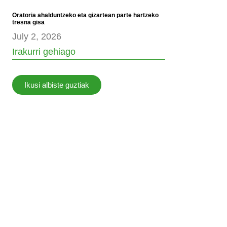
Oratoria ahalduntzeko eta gizartean parte hartzeko
tresna gisa
July 2, 2026
Irakurri gehiago
Ikusi albiste guztiak