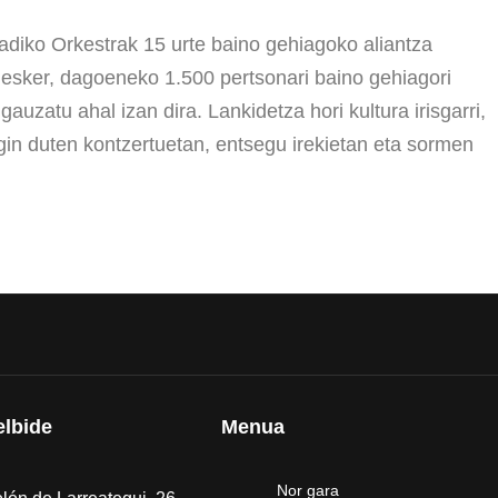
iko Orkestrak 15 urte baino gehiagoko aliantza
ri esker, dagoeneko 1.500 pertsonari baino gehiagori
gauzatu ahal izan dira. Lankidetza hori kultura irisgarri,
egin duten kontzertuetan, entsegu irekietan eta sormen
elbide
Menua
Nor gara