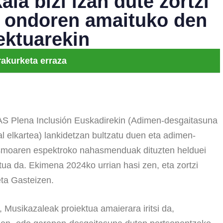
la bizi izan dute zortzi
n ondoren amaituko den
ektuarekin
rakurketa erraza
AS Plena Inclusión Euskadirekin (Adimen-desgaitasuna
 elkartea) lankidetzan bultzatu duen eta adimen-
tismoaren espektroko nahasmenduak dituzten helduei
ua da. Ekimena 2024ko urrian hasi zen, eta zortzi
eta Gasteizen.
, Musikazaleak proiektua amaierara iritsi da,