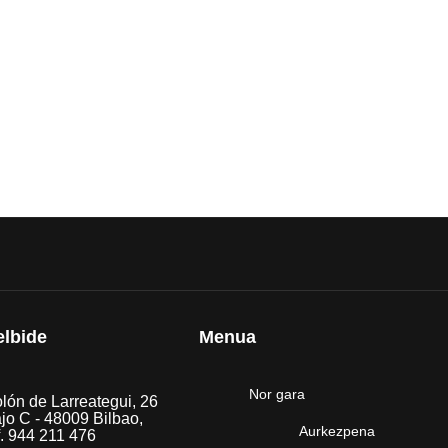
elbide
Menua
Nor gara
lón de Larreategui, 26
jo C - 48009 Bilbao,
Aurkezpena
f. 944 211 476