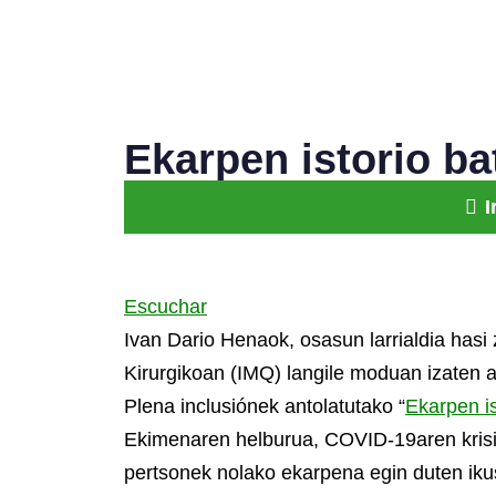
Ekarpen istorio ba
I
Escuchar
Ivan Dario Henaok, osasun larrialdia hasi 
Kirurgikoan (IMQ) langile moduan
izaten a
Plena inclusiónek antolatutako “
Ekarpen is
Ekimenaren helburua, COVID-19aren krisi
pertsonek nolako ekarpena egin duten iku