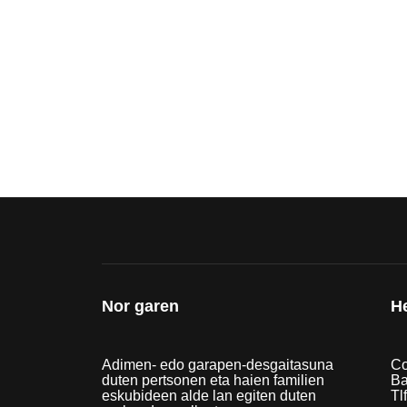
Nor garen
H
Adimen- edo garapen-desgaitasuna
Co
duten pertsonen eta haien familien
Ba
eskubideen alde lan egiten duten
Tl