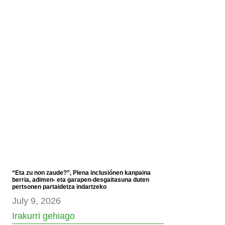
“Eta zu non zaude?”, Plena inclusiónen kanpaina
berria, adimen- eta garapen-desgaitasuna duten
pertsonen partaidetza indartzeko
July 9, 2026
Irakurri gehiago