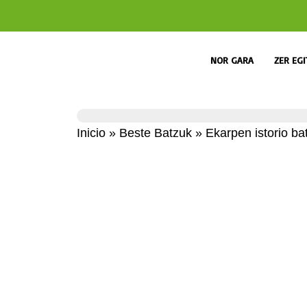
NOR GARA
ZER EG
Inicio
»
Beste Batzuk
»
Ekarpen istorio ba