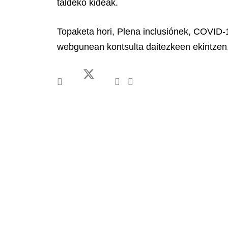
taldeko kideak.
Topaketa hori, Plena inclusiónek, COVID-1
webgunean kontsulta daitezkeen ekintzen,