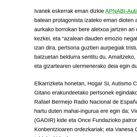
Ivanek eskerrak eman dizkie
APNABI-Auti
batean protagonista izateko eman dioten a
aurkako borrokan bere aletxoa jartzen ari 
kezkei, eta “azalean dauden emozio negati
izan dira, pertsona guztien aurpegiak trist
batzuetan beldurra sentitu du. Amaitzeko, a
eta gizartearen ulermenerako deia egin du
Elkarrizketa honetan, Hogar Si, Autismo 
Gitano erakundeetako pertsonek egindako 
Rafael Bermejo Radio Nacional de España
hartu duten mahai-ingurua ere egin da; Vi
(GADIR) kide eta Once Fundazioko patro
Konbentzioaren ordezkariak; eta Vanesa G