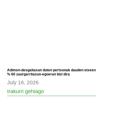
Adimen-desgaitasun duten pertsonak dauden etxeen
% 60 zaurgarritasun-egoeran bizi dira
July 16, 2026
Irakurri gehiago