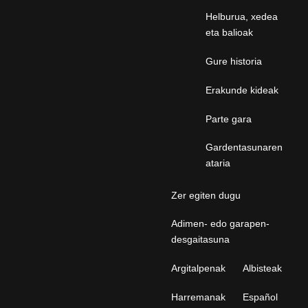
Helburua, xedea
eta balioak
Gure historia
Erakunde kideak
Parte gara
Gardentasunaren
ataria
Zer egiten dugu
Adimen- edo garapen-
desgaitasuna
Argitalpenak
Albisteak
Harremanak
Español