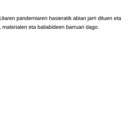
9aren pandemiaren hasieratik abian jarri dituen eta
 materialen eta baliabideen barruan dago.