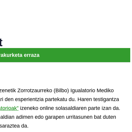
t
rakurketa erraza
zenetik Zorrotzaurreko (Bilbo) Igualatorio Mediko
ri den esperientzia partekatu du. Haren testigantza
torioak”
izeneko online solasaldiaren parte izan da.
aldian adimen edo garapen urritasunen bat duten
saraztea da.