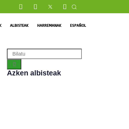
K
ALBISTEAK
HARREMANAK
ESPAÑOL
Azken albisteak