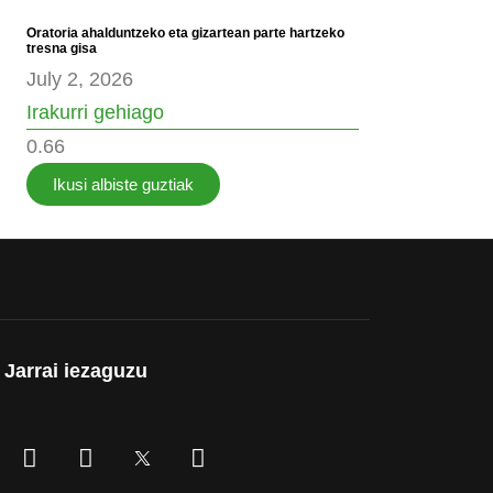
Oratoria ahalduntzeko eta gizartean parte hartzeko
tresna gisa
July 2, 2026
Irakurri gehiago
Ikusi albiste guztiak
Jarrai iezaguzu