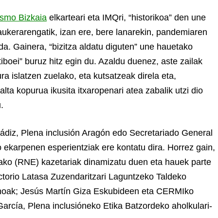
smo Bizkaia
elkarteari eta IMQri, “historikoa” den une
ukerarengatik, izan ere, bere lanarekin, pandemiaren
da. Gainera, “bizitza aldatu diguten” une hauetako
boei” buruz hitz egin du. Azaldu duenez, aste zailak
ura islatzen zuelako, eta kutsatzeak direla eta,
lta kopurua ikusita itxaropenari atea zabalik utzi dio
.
Cádiz, Plena inclusión Aragón edo Secretariado General
ekarpenen esperientziak ere kontatu dira. Horrez gain,
ko (RNE) kazetariak dinamizatu duen eta hauek parte
ctorio Latasa Zuzendaritzari Laguntzeko Taldeko
noak; Jesús Martín Giza Eskubideen eta CERMIko
arcía, Plena inclusióneko Etika Batzordeko aholkulari-