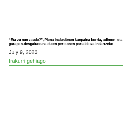
“Eta zu non zaude?”, Plena inclusiónen kanpaina berria, adimen- eta
garapen-desgaitasuna duten pertsonen partaidetza indartzeko
July 9, 2026
Irakurri gehiago