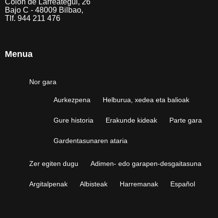
Colón de Larreategui, 26
Bajo C - 48009 Bilbao,
Tlf. 944 211 476
Menua
Nor gara
Aurkezpena
Helburua, xedea eta balioak
Gure historia
Erakunde kideak
Parte gara
Gardentasunaren ataria
Zer egiten dugu
Adimen- edo garapen-desgaitasuna
Argitalpenak
Albisteak
Harremanak
Español