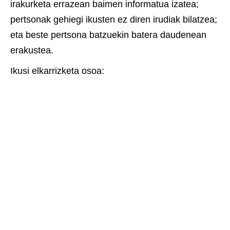
irakurketa errazean baimen informatua izatea;
pertsonak gehiegi ikusten ez diren irudiak bilatzea;
eta beste pertsona batzuekin batera daudenean
erakustea.
Ikusi elkarrizketa osoa: