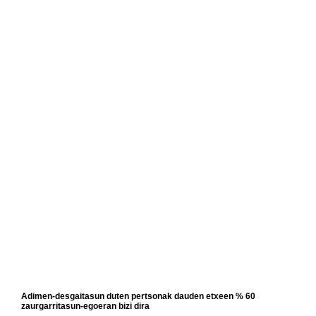
Adimen-desgaitasun duten pertsonak dauden etxeen % 60
zaurgarritasun-egoeran bizi dira