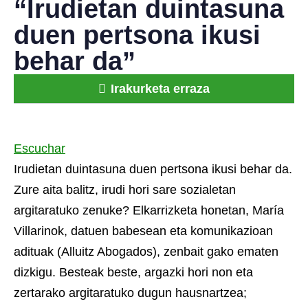
“Irudietan duintasuna
duen pertsona ikusi
behar da”
Irakurketa erraza
Escuchar
Irudietan duintasuna duen pertsona ikusi behar da.
Zure aita balitz, irudi hori sare sozialetan
argitaratuko zenuke? Elkarrizketa honetan, María
Villarinok, datuen babesean eta komunikazioan
adituak (Alluitz Abogados), zenbait gako ematen
dizkigu. Besteak beste, argazki hori non eta
zertarako argitaratuko dugun hausnartzea;