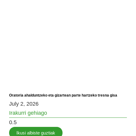
Oratoria ahalduntzeko eta gizartean parte hartzeko tresna gisa
July 2, 2026
Irakurri gehiago
Ikusi albiste guztiak