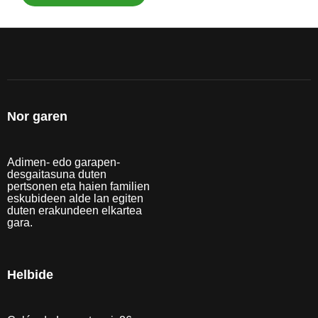
Nor garen
Adimen- edo garapen-
desgaitasuna duten
pertsonen eta haien familien
eskubideen alde lan egiten
duten erakundeen elkartea
gara.
Helbide