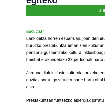
egiteko
I
Escuchar
Lankidetza horren esparruan, joan den ek
buruzko prestakuntza eman zien kultur ar
pertsona guztientzako kultura inklusiboag
hainbat erakundetako 28 pertsonak hartu 
Jardunaldiak inklusio kulturala lortzeko e
guztiak sartu, gozatu eta parte hartu ahal 
gisa.
Prestakuntzan funtsezko alderdiak jorratu 