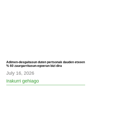
Adimen-desgaitasun duten pertsonak dauden etxeen
% 60 zaurgarritasun-egoeran bizi dira
July 16, 2026
Irakurri gehiago