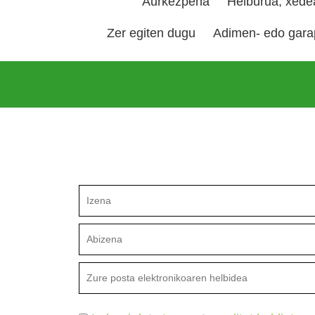
Aurkezpena
Helburua, xedea
Zer egiten dugu
Adimen- edo gara