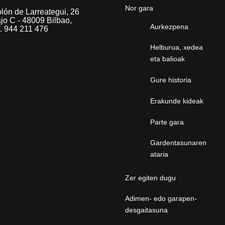
Nor gara
lón de Larreategui, 26
jo C - 48009 Bilbao,
Aurkezpena
f. 944 211 476
Helburua, xedea
eta balioak
Gure historia
Erakunde kideak
Parte gara
Gardentasunaren
ataria
Zer egiten dugu
Adimen- edo garapen-
desgaitasuna