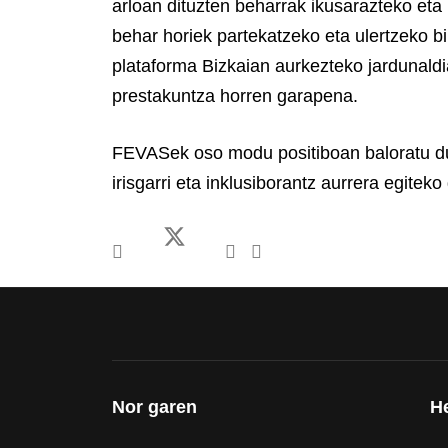
arloan dituzten beharrak ikusarazteko eta 
behar horiek partekatzeko eta ulertzeko b
plataforma Bizkaian aurkezteko jardunald
prestakuntza horren garapena.
FEVASek oso modu positiboan baloratu du 
irisgarri eta inklusiborantz aurrera egite
Nor garen
H