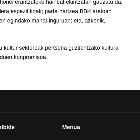
horiei erantzuteko hainbat ekintzatan gauzatu da:
ilera espezifikoak; parte-hartzea BBK aretoan
ian egindako mahai-inguruan; eta, azkenik,
kultur sektoreak pertsona guztientzako kultura
ko duen konpromisoa.
elbide
Menua