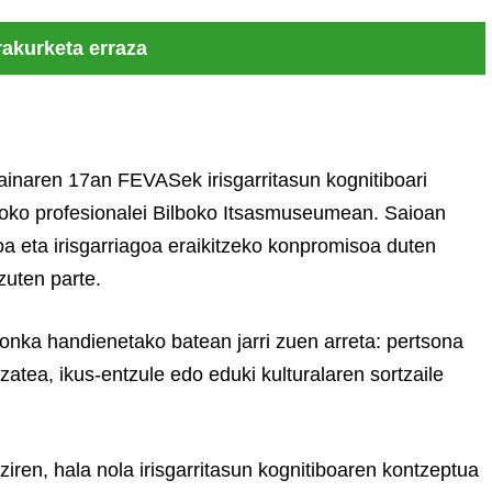
rakurketa erraza
ainaren 17an FEVASek irisgarritasun kognitiboari
loko profesionalei Bilboko Itsasmuseumean. Saioan
oa eta irisgarriagoa eraikitzeko konpromisoa duten
zuten parte.
rronka handienetako batean jarri zuen arreta: pertsona
izatea, ikus-entzule edo eduki kulturalaren sortzaile
ziren, hala nola irisgarritasun kognitiboaren kontzeptua