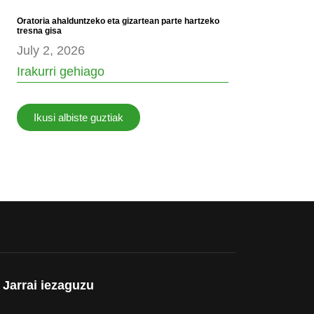
Oratoria ahalduntzeko eta gizartean parte hartzeko
tresna gisa
July 2, 2026
Irakurri gehiago
Ikusi albiste guztiak
Jarrai iezaguzu