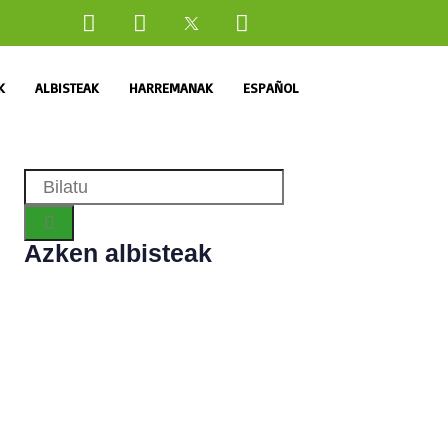
K
ALBISTEAK
HARREMANAK
ESPAÑOL
Azken albisteak