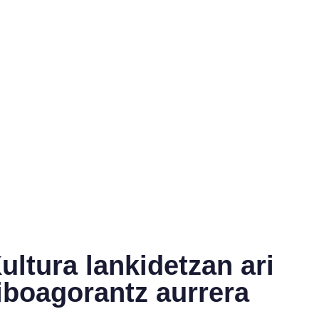
ltura lankidetzan ari
siboagorantz aurrera