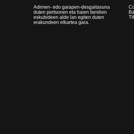
Adimen- edo garapen-desgaitasuna
Co
duten pertsonen eta haien familien
Ba
eskubideen alde lan egiten duten
Tl
erakundeen elkartea gara.