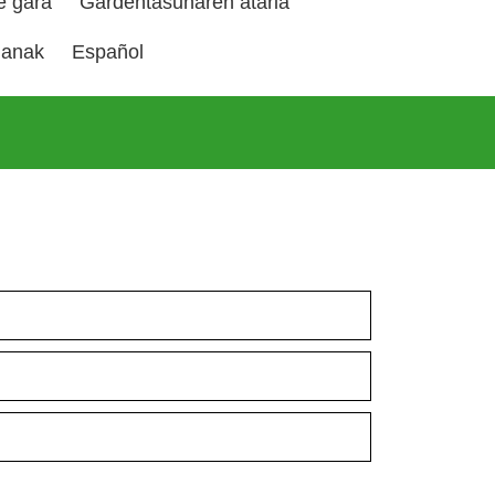
e gara
Gardentasunaren ataria
manak
Español