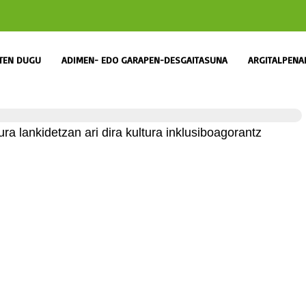
ITEN DUGU
ADIMEN- EDO GARAPEN-DESGAITASUNA
ARGITALPENA
a lankidetzan ari dira kultura inklusiboagorantz