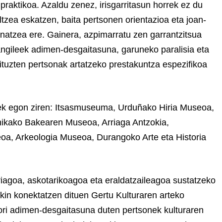
 praktikoa. Azaldu zenez, irisgarritasun horrek ez du
iltzea eskatzen, baita pertsonen orientazioa eta joan-
inatzea ere. Gainera, azpimarratu zen garrantzitsua
langileek adimen-desgaitasuna, garuneko paralisia eta
uzten pertsonak artatzeko prestakuntza espezifikoa
ek egon ziren: Itsasmuseuma, Urduñako Hiria Museoa,
ikako Bakearen Museoa, Arriaga Antzokia,
oa, Arkeologia Museoa, Durangoko Arte eta Historia
riagoa, askotarikoagoa eta eraldatzaileagoa sustatzeko
kin konektatzen dituen Gertu Kulturaren arteko
ori adimen-desgaitasuna duten pertsonek kulturaren