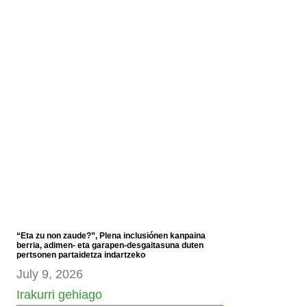
“Eta zu non zaude?”, Plena inclusiónen kanpaina
berria, adimen- eta garapen-desgaitasuna duten
pertsonen partaidetza indartzeko
July 9, 2026
Irakurri gehiago