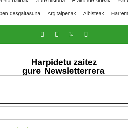
 eta balioak
Gure historia
Erakunde kideak
Part
pen-desgaitasuna
Argitalpenak
Albisteak
Harre
Harpidetu zaitez
gure
Newsletterrera