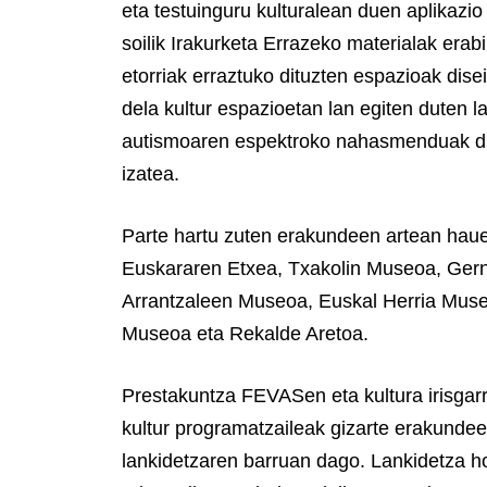
eta testuinguru kulturalean duen aplikazio
soilik Irakurketa Errazeko materialak erab
etorriak erraztuko dituzten espazioak dise
dela kultur espazioetan lan egiten duten 
autismoaren espektroko nahasmenduak dit
izatea.
Parte hartu zuten erakundeen artean hau
Euskararen Etxea, Txakolin Museoa, Gern
Arrantzaleen Museoa, Euskal Herria Muse
Museoa eta Rekalde Aretoa.
Prestakuntza FEVASen eta kultura irisgar
kultur programatzaileak gizarte erakundee
lankidetzaren barruan dago. Lankidetza h