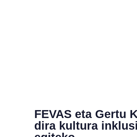
FEVAS eta Gertu Ku
dira kultura inklu