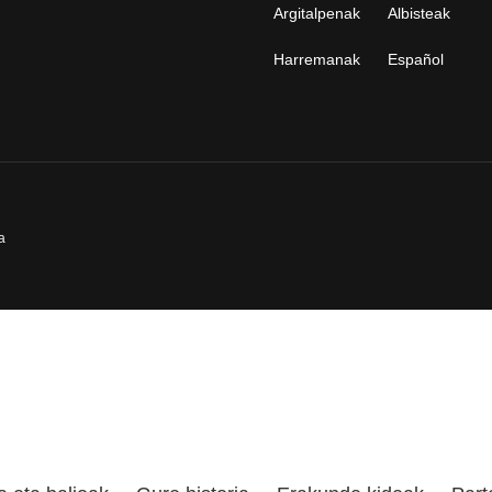
Argitalpenak
Albisteak
Harremanak
Español
a