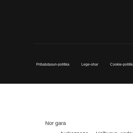
Pribatutasun-politika
Lege-ohar
Cookie-politik
Nor gara