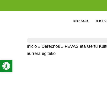
NOR GARA
ZER EG
Inicio
»
Derechos
»
FEVAS eta Gertu Kultur
aurrera egiteko
Open toolbar