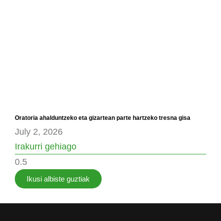
Oratoria ahalduntzeko eta gizartean parte hartzeko tresna gisa
July 2, 2026
Irakurri gehiago
Ikusi albiste guztiak