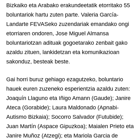
Bizkaiko eta Arabako erakundeetatik etorritako 55
boluntariok hartu zuten parte. Valeria García-
Landarte FEVASeko zuzendariak emandako ongi
etorriaren ondoren, Jose Miguel Almansa
boluntariotzan adituak gogoetarako zenbait gako
azaldu zituen, lankidetzan eta komunikazioan
sakonduz, besteak beste.
Gai horri buruz gehiago ezagutzeko, boluntario
hauek euren zuzeneko esperientzia azaldu zuten:
Joaquín Llaguno eta Iñigo Amann (Gaude); Janire
Ateca (Gorabide); Laura Maldonado (Apnabi-
Autismo Bizkaia); Socorro Salvador (Futubide);
Juan Martín (Aspace Gipuzkoa); Maialen Prieto eta
Janire Muñoz (Atzegi); eta Mariola Garcia de