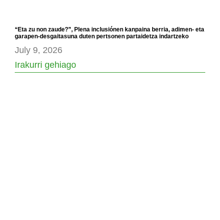
“Eta zu non zaude?”, Plena inclusiónen kanpaina berria, adimen- eta
garapen-desgaitasuna duten pertsonen partaidetza indartzeko
July 9, 2026
Irakurri gehiago