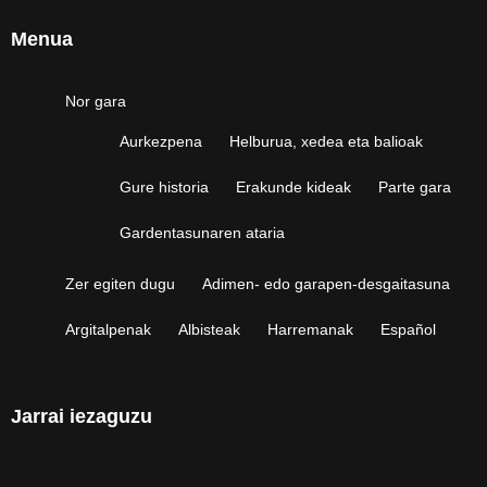
Menua
Nor gara
Aurkezpena
Helburua, xedea eta balioak
Gure historia
Erakunde kideak
Parte gara
Gardentasunaren ataria
Zer egiten dugu
Adimen- edo garapen-desgaitasuna
Argitalpenak
Albisteak
Harremanak
Español
Jarrai iezaguzu