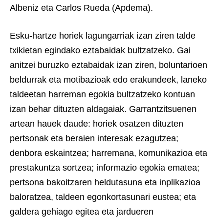
Albeniz eta Carlos Rueda (Apdema).
Esku-hartze horiek lagungarriak izan ziren talde
txikietan egindako eztabaidak bultzatzeko. Gai
anitzei buruzko eztabaidak izan ziren, boluntarioen
beldurrak eta motibazioak edo erakundeek, laneko
taldeetan harreman egokia bultzatzeko kontuan
izan behar dituzten aldagaiak. Garrantzitsuenen
artean hauek daude: horiek osatzen dituzten
pertsonak eta beraien interesak ezagutzea;
denbora eskaintzea; harremana, komunikazioa eta
prestakuntza sortzea; informazio egokia ematea;
pertsona bakoitzaren heldutasuna eta inplikazioa
baloratzea, taldeen egonkortasunari eustea; eta
galdera gehiago egitea eta jardueren