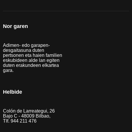
Nor garen
Adimen- edo garapen-
desgaitasuna duten
pertsonen eta haien familien
eskubideen alde lan egiten
duten erakundeen elkartea
gara.
Helbide
Colón de Larreategui, 26
Bajo C - 48009 Bilbao,
Tlf. 944 211 476