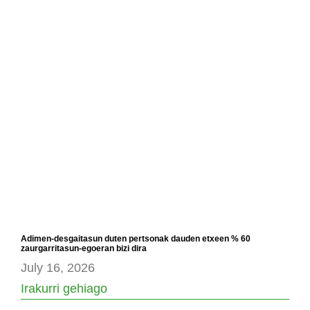
Adimen-desgaitasun duten pertsonak dauden etxeen % 60
zaurgarritasun-egoeran bizi dira
July 16, 2026
Irakurri gehiago