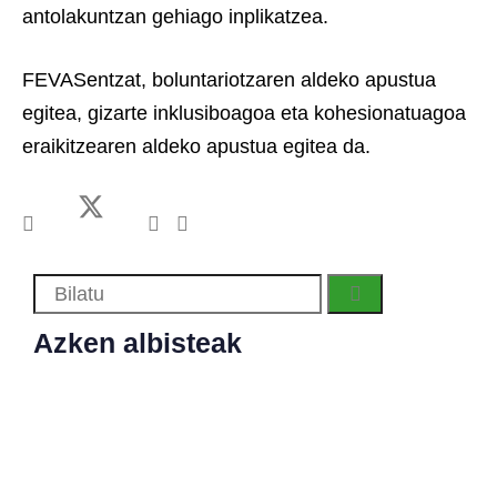
antolakuntzan gehiago inplikatzea.
FEVASentzat, boluntariotzaren aldeko apustua
egitea, gizarte inklusiboagoa eta kohesionatuagoa
eraikitzearen aldeko apustua egitea da.
Azken albisteak