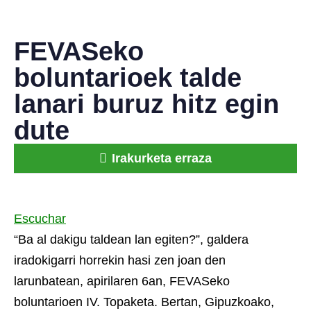
FEVASeko
boluntarioek talde
lanari buruz hitz egin
dute
Irakurketa erraza
Escuchar
“Ba al dakigu taldean lan egiten?”, galdera
iradokigarri horrekin hasi zen joan den
larunbatean, apirilaren 6an,
FEVASeko
boluntarioen IV. Topaketa. Bertan, Gipuzkoako,