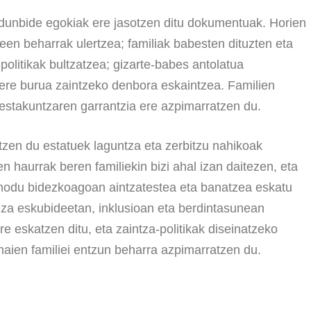
dunbide egokiak ere jasotzen ditu dokumentuak. Horien
een beharrak ulertzea; familiak babesten dituzten eta
politikak bultzatzea; gizarte-babes antolatua
ere burua zaintzeko denbora eskaintzea. Familien
estakuntzaren garrantzia ere azpimarratzen du.
n du estatuek laguntza eta zerbitzu nahikoak
 haurrak beren familiekin bizi ahal izan daitezen, eta
 modu bidezkoagoan aintzatestea eta banatzea eskatu
za eskubideetan, inklusioan eta berdintasunean
re eskatzen ditu, eta zaintza-politikak diseinatzeko
aien familiei entzun beharra azpimarratzen du.