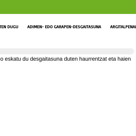
ITEN DUGU
ADIMEN- EDO GARAPEN-DESGAITASUNA
ARGITALPENA
o eskatu du desgaitasuna duten haurrentzat eta haien