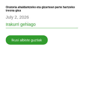
Oratoria ahalduntzeko eta gizartean parte hartzeko
tresna gisa
July 2, 2026
Irakurri gehiago
Ikusi albiste guztiak