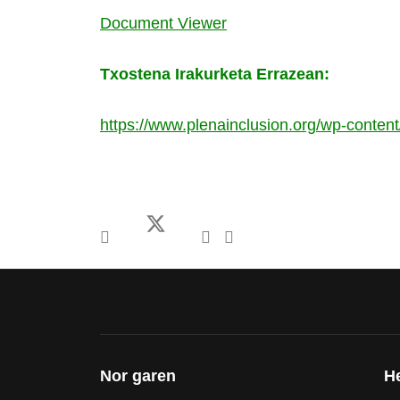
Document Viewer
Txostena Irakurketa Errazean:
https://www.plenainclusion.org/wp-con
Nor garen
H