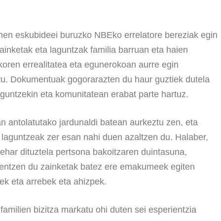
en eskubideei buruzko NBEko errelatore bereziak egin
inketak eta laguntzak familia barruan eta haien
koren errealitatea eta egunerokoan aurre egin
itu. Dokumentuak gogorarazten du haur guztiek dutela
guntzekin eta komunitatean erabat parte hartuz.
 antolatutako jardunaldi batean aurkeztu zen, eta
 laguntzeak zer esan nahi duen azaltzen du. Halaber,
behar dituztela pertsona bakoitzaren duintasuna,
entzen du zainketak batez ere emakumeek egiten
ek eta arrebek eta ahizpek.
amilien bizitza markatu ohi duten sei esperientzia