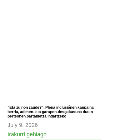
“Eta zu non zaude?”, Plena inclusiónen kanpaina
berria, adimen- eta garapen-desgaitasuna duten
pertsonen partaidetza indartzeko
July 9, 2026
Irakurri gehiago