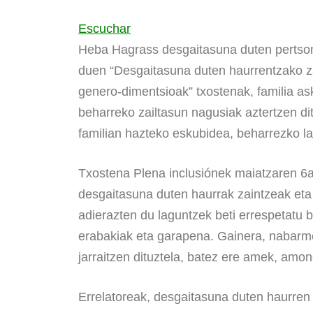
Escuchar
Heba Hagrass desgaitasuna duten pertson
duen “Desgaitasuna duten haurrentzako za
genero-dimentsioak” txostenak, familia as
beharreko zailtasun nagusiak aztertzen d
familian hazteko eskubidea, beharrezko la
Txostena Plena inclusiónek maiatzaren 6an
desgaitasuna duten haurrak zaintzeak eta
adierazten du laguntzek beti errespetatu 
erabakiak eta garapena. Gainera, nabarm
jarraitzen dituztela, batez ere amek, amon
Errelatoreak, desgaitasuna duten haurren f