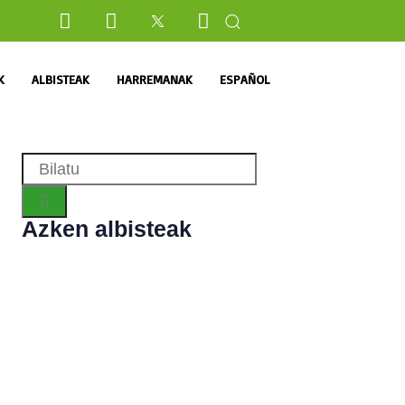
K
ALBISTEAK
HARREMANAK
ESPAÑOL
Azken albisteak