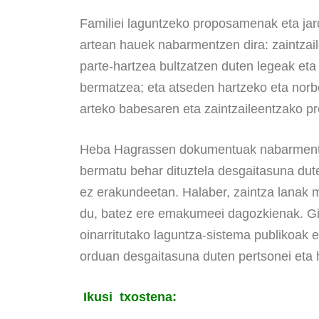
Familiei laguntzeko proposamenak eta jar
artean hauek nabarmentzen dira: zaintzail
parte-hartzea bultzatzen duten legeak eta 
bermatzea; eta atseden hartzeko eta norb
arteko babesaren eta zaintzaileentzako pr
Heba Hagrassen dokumentuak nabarmentze
bermatu behar dituztela desgaitasuna duten
ez erakundeetan. Halaber, zaintza lanak
du, batez ere emakumeei dagozkienak. Gi
oinarritutako laguntza-sistema publikoak e
orduan desgaitasuna duten pertsonei eta h
Ikusi txostena: