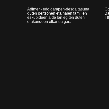
Adimen- edo garapen-desgaitasuna
Co
duten pertsonen eta haien familien
Ba
eskubideen alde lan egiten duten
Tl
erakundeen elkartea gara.