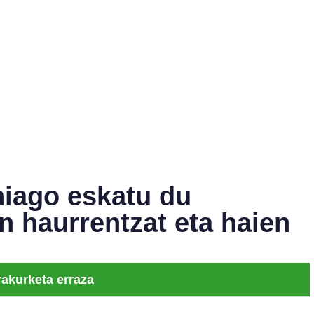
iago eskatu du
n haurrentzat eta haien
rakurketa erraza