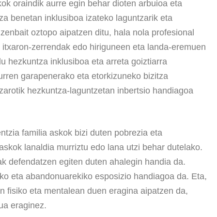
kok oraindik aurre egin behar dioten arbuioa eta
a benetan inklusiboa izateko laguntzarik eta
 zenbait oztopo aipatzen ditu, hala nola profesional
a, itxaron-zerrendak edo hiriguneen eta landa-eremuen
u hezkuntza inklusiboa eta arreta goiztiarra
urren garapenerako eta etorkizuneko bizitza
zarotik hezkuntza-laguntzetan inbertsio handiagoa
tzia familia askok bizi duten pobrezia eta
askok lanaldia murriztu edo lana utzi behar dutelako.
k defendatzen egiten duten ahalegin handia da.
kiko eta abandonuarekiko esposizio handiagoa da. Eta,
n fisiko eta mentalean duen eragina aipatzen da,
ua eraginez.