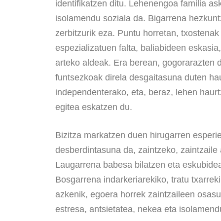
identifikatzen ditu. Lehenengoa familia as
isolamendu soziala da. Bigarrena hezkuntz
zerbitzurik eza. Puntu horretan, txostenak
espezializatuen falta, baliabideen eskasi
arteko aldeak. Era berean, gogorarazten d
funtsezkoak direla desgaitasuna duten ha
independenterako, eta, beraz, lehen haurt
egitea eskatzen du.
Bizitza markatzen duen hirugarren esperien
desberdintasuna da, zaintzeko, zaintzaile 
Laugarrena babesa bilatzen eta eskubidea
Bosgarrena indarkeriarekiko, tratu txarre
azkenik, egoera horrek zaintzaileen osasu
estresa, antsietatea, nekea eta isolamend