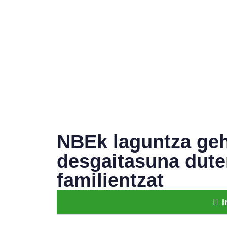
NBEk laguntza geh
desgaitasuna dute
familientzat
I