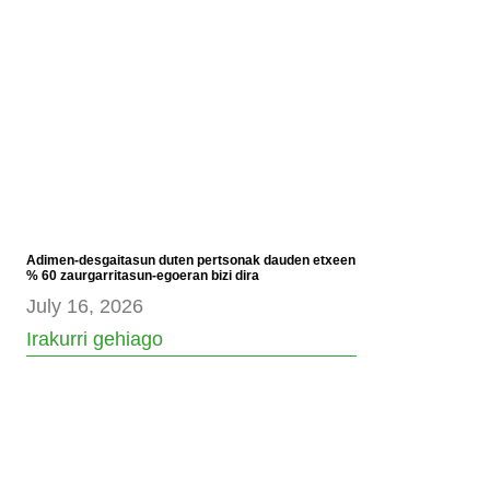
Adimen-desgaitasun duten pertsonak dauden etxeen
% 60 zaurgarritasun-egoeran bizi dira
July 16, 2026
Irakurri gehiago