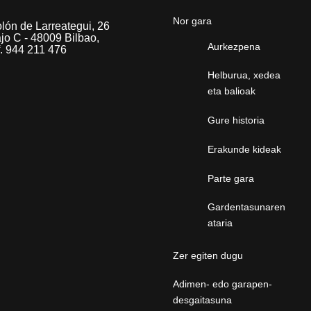
Nor gara
lón de Larreategui, 26
jo C - 48009 Bilbao,
Aurkezpena
f. 944 211 476
Helburua, xedea
eta balioak
Gure historia
Erakunde kideak
Parte gara
Gardentasunaren
ataria
Zer egiten dugu
Adimen- edo garapen-
desgaitasuna