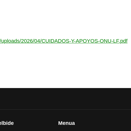
tent/uploads/2026/04/CUIDADOS-Y-APOYOS-ONU-LF.pdf
elbide
Menua