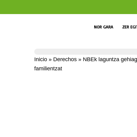
NOR GARA
ZER EG
Inicio
»
Derechos
»
NBEk laguntza gehiag
familientzat