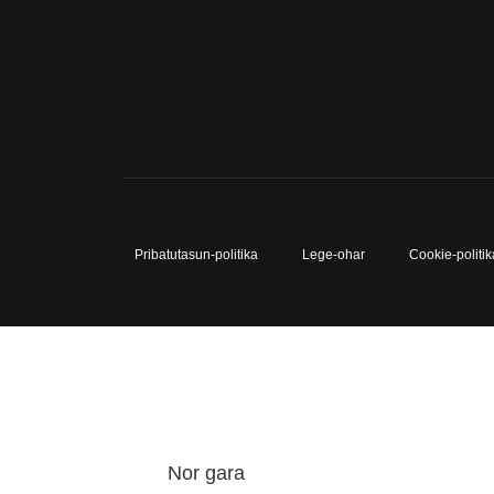
Pribatutasun-politika
Lege-ohar
Cookie-politik
Nor gara