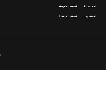
Argitalpenak
Albisteak
Harremanak
Español
a