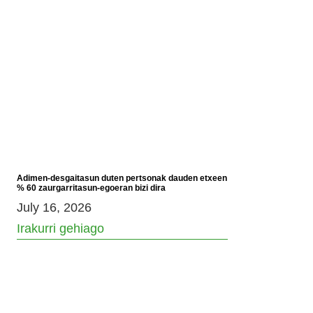
Adimen-desgaitasun duten pertsonak dauden etxeen
% 60 zaurgarritasun-egoeran bizi dira
July 16, 2026
Irakurri gehiago