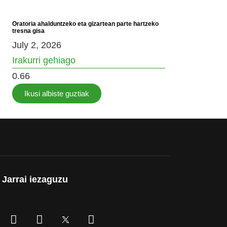
Oratoria ahalduntzeko eta gizartean parte hartzeko
tresna gisa
July 2, 2026
Irakurri gehiago
Ikusi albiste guztiak
Jarrai iezaguzu