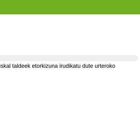
kal taldeek etorkizuna irudikatu dute urteroko