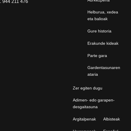
Aurkezpena
f. 944 211 476
Helburua, xedea
eta balioak
Gure historia
Erakunde kideak
Parte gara
Gardentasunaren
ataria
Zer egiten dugu
Adimen- edo garapen-
desgaitasuna
Argitalpenak
Albisteak