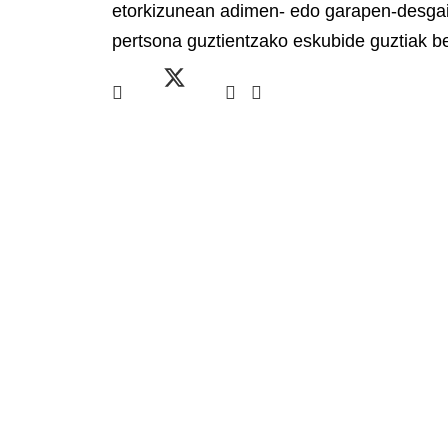
etorkizunean adimen- edo garapen-desgait
pertsona guztientzako eskubide guztiak be