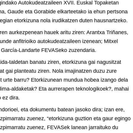
gindako Autokudeatzaileen XVII. Euskal Topaketan
a, Gaude eta Gorabide elkarteetako ia ehun pertsona
tegian etorkizuna nola irudikatzen duten hausnartzeko.
ren aurkezpenean hauek aritu ziren: Arantxa Triñanes,
nde anfitrioiko autokudeatzaileen izenean; Mitxel
ia García-Landarte FEVASeko zuzendaria.
da-taldetan banatu ziren, etorkizuna gai nagusitzat
at gai planteatu ziren. Nola imajinatzen duzu zure
ost urte barru? Etorkizunean mundua hobea izango dela
lima-aldaketak? Eta aurrerapen teknologikoek?, mahai
 ez dira.
dorioei, eta dokumentu batean jasoko dira; izan ere,
azpimarratu zuenez, “etorkizuna guztion eta gaur egingo
zpimarratu zuenez, FEVASek lanean jarraituko du