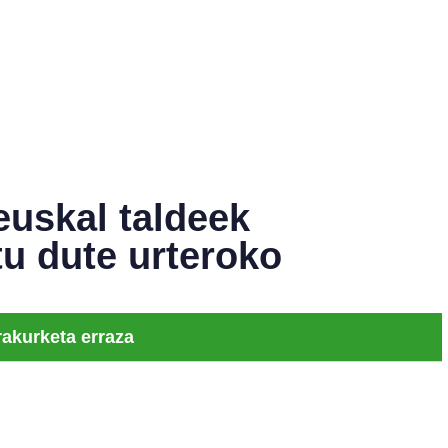
uskal taldeek
tu dute urteroko
rakurketa erraza