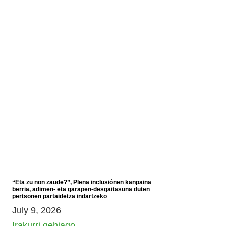
“Eta zu non zaude?”, Plena inclusiónen kanpaina
berria, adimen- eta garapen-desgaitasuna duten
pertsonen partaidetza indartzeko
July 9, 2026
Irakurri gehiago