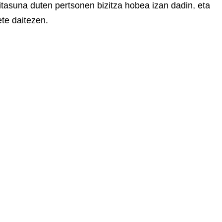
asuna duten pertsonen bizitza hobea izan dadin, eta
te daitezen.