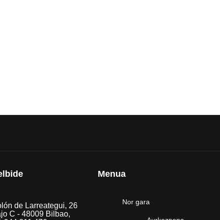
elbide
Menua
Nor gara
lón de Larreategui, 26
jo C - 48009 Bilbao,