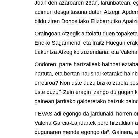
Joan den azaroaren 23an, larunbatean, e
adimen desgaitasuna duten Atzegi, Apdem
bildu ziren Donostiako Elizbarrutiko Apaiz
Oraingoan Atzegik antolatu duen topaketa
Eneko Sagarmendi eta Iraitz Huegun eraku
Lakuntza Atzegiko zuzendaria; eta Valer
Ondoren, parte-hartzaileak hainbat eztabai
hartuta, eta bertan hausnarketarako hainb
erretiroa? Non uste duzu biziko zarela b
uste duzu? Zein eragin izango du gugan k
gainean jarritako galderetako batzuk baino
FEVAS adi egongo da jardunaldi horren on
Valeria Garcia-Landartek bere hitzaldian 
dugunaren mende egongo da”. Gainera, a