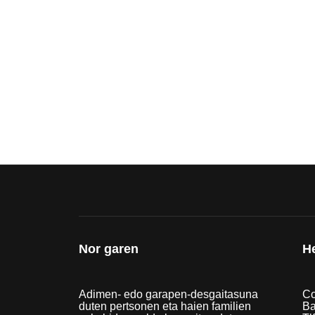
Nor garen
H
Adimen- edo garapen-desgaitasuna
Co
duten pertsonen eta haien familien
Ba