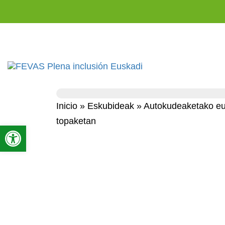
Inicio
»
Eskubideak
»
Autokudeaketako eus
topaketan
Open toolbar