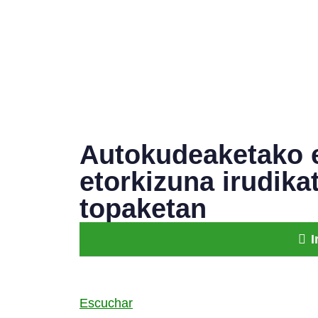
Autokudeaketako e
etorkizuna irudika
topaketan
I
Escuchar