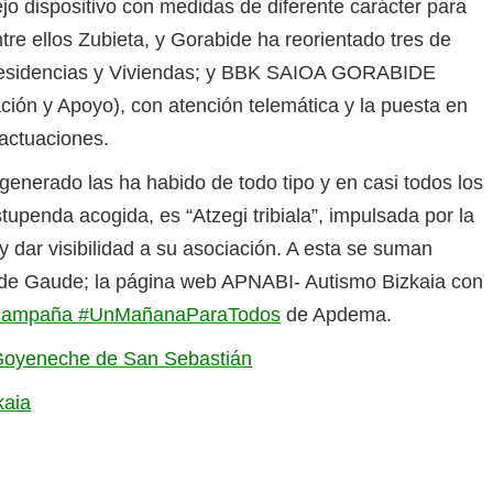
o dispositivo con medidas de diferente carácter para
tre ellos Zubieta, y Gorabide ha reorientado tres de
; Residencias y Viviendas; y BBK SAIOA GORABIDE
ación y Apoyo), con atención telemática y la puesta en
 actuaciones.
enerado las ha habido de todo tipo y en casi todos los
upenda acogida, es “Atzegi tribiala”, impulsada por la
y dar visibilidad a su asociación. A esta se suman
es de Gaude; la página web APNABI- Autismo Bizkaia con
campaña #UnMañanaParaTodos
de Apdema.
 Goyeneche de San Sebastián
kaia