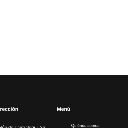
irección
Menú
Quiénes somos
lón de Larreategui, 26